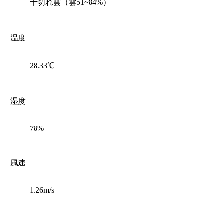
千切れ雲（雲51~84%）
温度
28.33℃
湿度
78%
風速
1.26m/s